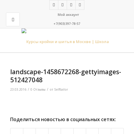
Мой аккаунт
+7(903)397-78-57
landscape-1458672268-gettyimages-
512427048
/
/
23.03.2016
0 Отзывы
от
Selftailor
Поделиться новостью в социальных сетях: