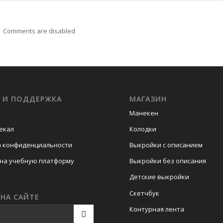
Comments are disabled
С И ПОДДЕРЖКА
МАГАЗИН
Манекен
екал
Колодки
а конфиденциальности
Выкройки с описанием
на учебную платформу
Выкройки без описания
Детские выкройки
Скетчбук
НА САЙТЕ
Контурная лента