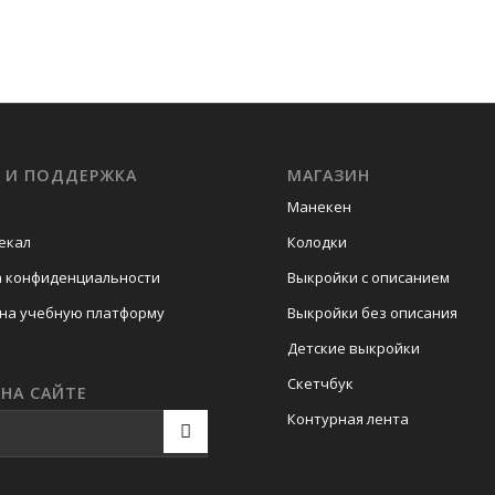
С И ПОДДЕРЖКА
МАГАЗИН
Манекен
екал
Колодки
а конфиденциальности
Выкройки с описанием
на учебную платформу
Выкройки без описания
Детские выкройки
Скетчбук
НА САЙТЕ
Контурная лента