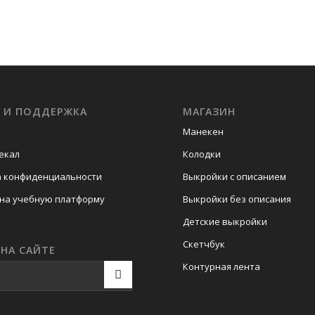
С И ПОДДЕРЖКА
МАГАЗИН
Манекен
екал
Колодки
а конфиденциальности
Выкройки с описанием
на учебную платформу
Выкройки без описания
Детские выкройки
Скетчбук
НА САЙТЕ
Контурная лента