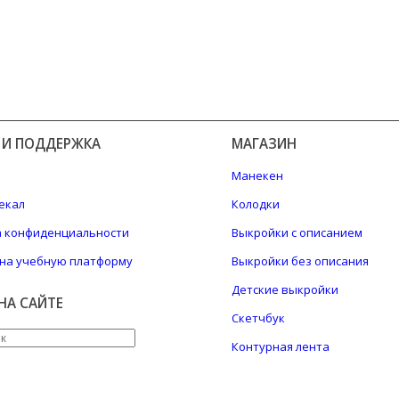
 И ПОДДЕРЖКА
МАГАЗИН
Манекен
екал
Колодки
а конфиденциальности
Выкройки с описанием
на учебную платформу
Выкройки без описания
Детские выкройки
НА САЙТЕ
Скетчбук
Контурная лента